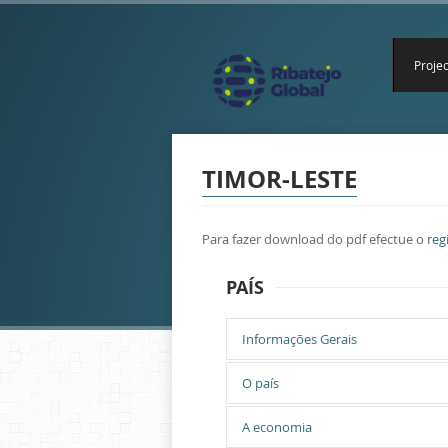
Projec
TIMOR-LESTE
Para fazer download do pdf efectue o
reg
PAÍS
Informações Gerais
Chefe de Estado:
O país
Taur Matan Ruak (el
A economia