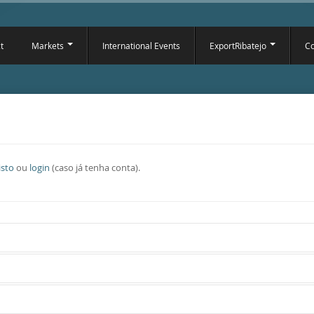
t
Markets
International Events
ExportRibatejo
Co
isto
ou
login
(caso já tenha conta).
eito em 16 de Abril de 2011)